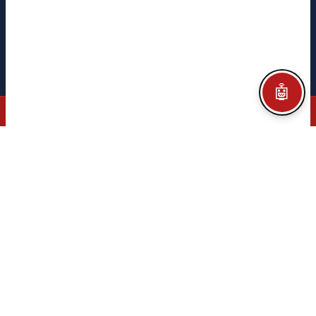
Aviso legal
Política de privacidad
Política de cookies
Configurar Cookies
Créditos
🤖
© 2026 CITEGA · AUTOMATION & PROCESS TECHNOLOGY