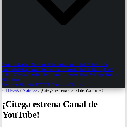
Automatización & Control
Robótica Industrial
IA & Visión
Industrial
Maquinaria de Proceso
Conectividad & Datos (IIoT)
OEE, MES & Gestión de Planta
Ciberseguridad & Seguridad de
Máquinas
Servicios
Noticias
FEDER
Contacto
Clientes
CITEGA
/
Noticias
/
¡Citega estrena Canal de YouTube!
¡Citega estrena Canal de
YouTube!