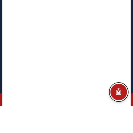
ayudarte?
CITEGA
CITEGA
TACORE
PYME INNOVADORA
Ministerio de Ciencia
e Innovación · Gobierno de España
Mentions légales
Politique de confidentialité
Politique de cookies
Configurar Cookies
Crédits
🤖
© 2026 CITEGA · AUTOMATION & PROCESS TECHNOLOGY