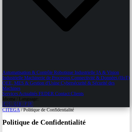
Automatisation & Contrôle
Robotique Industrielle
IA & Vision
Industrielle
Machinerie de Processus
Connectivité & Données (IIoT)
OEE, MES & Gestion d'Usine
Cybersécurité & Sécurité des
Machines
Services
Actualités
FEDER
Contact
Clients
Idioma / Language:
🇪🇸
🇬🇧
🇫🇷
CITEGA
/
Politique de Confidentialité
Politique de Confidentialité