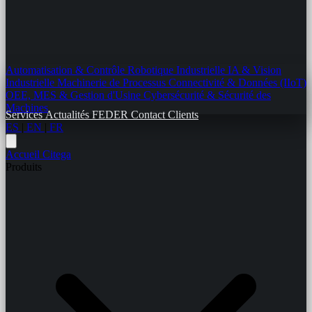
Automatisation & Contrôle
Robotique Industrielle
IA & Vision
Industrielle
Machinerie de Processus
Connectivité & Données (IIoT)
OEE, MES & Gestion d'Usine
Cybersécurité & Sécurité des
Machines
Services
Actualités
FEDER
Contact
Clients
ES
|
EN
|
FR
Accueil
Citega
Produits